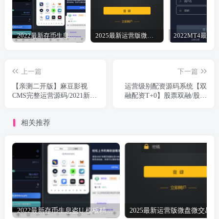
2022最新存币生息盗U 模板精美 12国语言 支持BSC ERC TRC三条链（可以付费拓展其他链）带好友邀请机制 系统一手开发 无任何后门 绝对的安全 带提币系统没有手续费
2025最新运营版微盘微交易点位盘源码6月完美修复K+去后门+文件搭建教程
上一篇
下一篇
【亲测二开版】麻豆影视
运营级别配资源码系统【双
CMS完整运营源码/2021新版
融配资T+0】股票双融/股票
漂亮APP手机模板/超强会员
交易/配资系统/T+0交易
分销功能及多种会员租/对接
相关推荐
免签约支付接口/送火车头采
集模块/带文字搭建教程
2022最新存币生息盗U 模板精美 12国语言 支持BSC ERC TRC三条链（可以付费拓展其他链）带好友邀请机制 系统一手开发 无任何后门 绝对的安全 带提币系统没有手续费
20