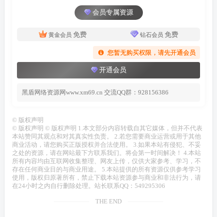
会员专属资源
免费
免费
黄金会员
钻石会员
您暂无购买权限，请先开通会员
开通会员
黑盾网络资源网www.xm69.cn 交流QQ群：928156386
©
版权声明
© 版权声明 © 版权声明 1.本文部分内容转载自其它媒体，但并不代表
本站赞同其观点和对其真实性负责。 2.若您需要商业运营或用于其他
商业活动，请您购买正版授权并合法使用。 3.如果本站有侵犯、不妥
之处的资源，请在网站最下方联系我们。将会第一时间解决！ 4.本站
所有内容均由互联网收集整理、网友上传，仅供大家参考、学习，不
存在任何商业目的与商业用途。 5.本站提供的所有资源仅供参考学习
使用，版权归原著所有，禁止下载本站资源参与商业和非法行为，请
在24小时之内自行删除处理。站长联系QQ：549295306
THE END