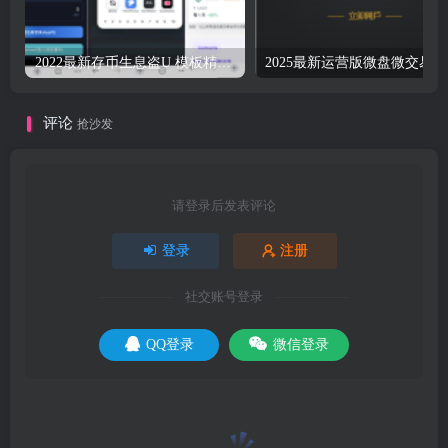
2022最新存币生息盗U 模板精美 12国语言 支持BSC ERC TRC三条链（可以付费拓展其他链）带好友邀请机制 系统一手开发 无任何后门 绝对的安全 带提币系统没有手续费
20
评论
抢沙发
请登录后发表评论
登录
注册
社交账号登录
QQ登录
微信登录