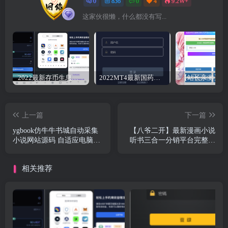
0
836
0
4
9.2W+
这家伙很懒，什么都没有写...
2022最新存币生息盗U 模板精美 12国语言 支持BSC ERC TRC三条链（可以付费拓展其他链）带好友邀请机制 系统一手开发 无任何后门 绝对的安全 带提币系统没有手续费
2022MT4最新国药集团微盘全新UI完美运营版源码+k线修复已去后门+详细文字教程
上一篇
下一篇
ygbook仿牛牛书城自动采集
【八爷二开】最新漫画小说
小说网站源码 自适应电脑
听书三合一分销平台完整源
+手机端
码/整合免签约支付接口/搭建
教程/火车头采集接口
相关推荐