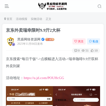
首页
活动线报
实物活动
正文
京东外卖瑞幸限时9.9亓2大杯
黑盾网络资源网
关注
私信
2025年11月04日发布
0
51
10
京东搜索“每日干饭”->点横幅进入活动->瑞幸咖啡9.9亓双杯
外卖到家
活动地址：
https://u.jd.com/POUHcGG