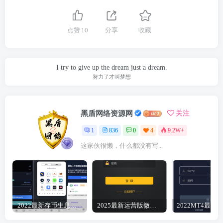
点赞
10
分享
收藏
I try to give up the dream just a dream.
努力了才叫梦想
黑盾网络资源网
关注
1
836
0
4
9.2W+
这家伙很懒，什么都没有写...
2022最新存币生息盗U 模板精美 12国语言 支持BSC ERC TRC三条链（可以付费拓展其他链）带好友邀请机制 系统一手开发 无任何后门 绝对的安全 带提币系统没有手续费
2025最新运营版微盘微交易点位盘源码6月完美修复K+去后门+文件搭建教程