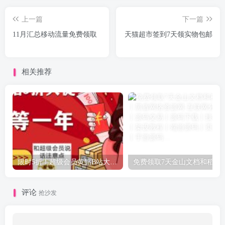
上一篇
下一篇
11月汇总移动流量免费领取
天猫超市签到7天领实物包邮
相关推荐
限时5折！超级会员黄钻B站大会员
免费领取7天金山
评论
抢沙发