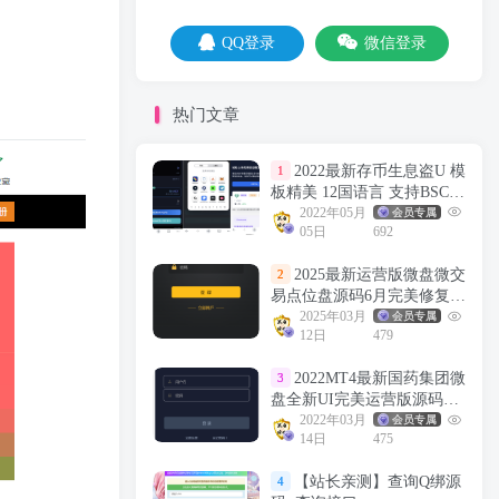
QQ登录
微信登录
热门文章
2022最新存币生息盗U 模
1
板精美 12国语言 支持BSC
ERC TRC三条链（可以付费
2022年05月
会员专属
05日
692
拓展其他链）带好友邀请机
制 系统一手开发 无任何后
2025最新运营版微盘微交
2
门 绝对的安全 带提币系统
易点位盘源码6月完美修复
没有手续费
K+去后门+文件搭建教程
2025年03月
会员专属
12日
479
2022MT4最新国药集团微
3
盘全新UI完美运营版源码+k
线修复已去后门+详细文字
2022年03月
会员专属
14日
475
教程
【站长亲测】查询Q绑源
4