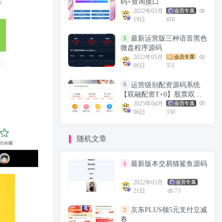
码+查询接口
2022年03月
会员专属
19日
410
最新运营版三种语音黑色
5
微盘程序源码
2022年05月
会员专属
06日
351
运营级别配资源码系统
6
【双融配资T+0】股票双融/
股票交易/配资系统/T+0交易
2025年04月
会员专属
06日
350
随机文章
最新版本交易猫鲨鱼源码
1
2022年03月
会员专属
21日
73
京东PLUS领5元支付立减
2
券