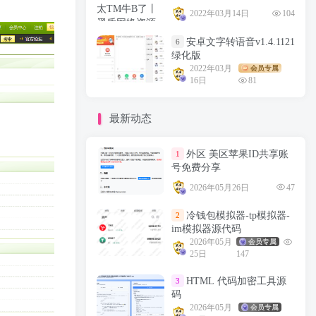
2022年03月14日
104
安卓文字转语音v1.4.1121
6
绿化版
2022年03月
会员专属
16日
81
最新动态
外区 美区苹果ID共享账
1
号免费分享
2026年05月26日
47
冷钱包模拟器-tp模拟器-
2
im模拟器源代码
2026年05月
会员专属
25日
147
HTML 代码加密工具源
3
码
2026年05月
会员专属