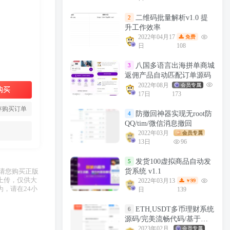
二维码批量解析v1.0 提
2
升工作效率
2022年04月17
免费
日
108
八国多语言出海拼单商城
3
返佣产品自动匹配订单源码
2022年08月
会员专属
购买
17日
173
存购买订单
防撤回神器实现无root防
4
QQ/tim/微信消息撤回
2022年03月
会员专属
13日
96
发货100虚拟商品自动发
5
货系统 v1.1
，请您购买正版
上传，仅供大
2022年03月13
99
￥
，请在24小
日
139
ETH,USDT多币理财系统
6
源码/完美流畅代码/基于
TPSHOP商城框架二开
2023年02月
会员专属