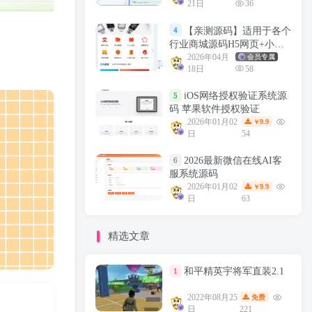
21日
36
【亲测源码】适用于各个
4
行业商城源码H5网页+小程
序源码+详细教程
2026年04月
会员专属
18日
58
iOS网络授权验证系统源
5
码 苹果软件授权验证
2026年01月02
9.9
￥
日
54
2026最新微信在线AI客
6
服系统源码
2026年01月02
9.9
￥
日
63
精选文章
和平精英宇将军直装2.1
1
2022年08月25
免费
日
221