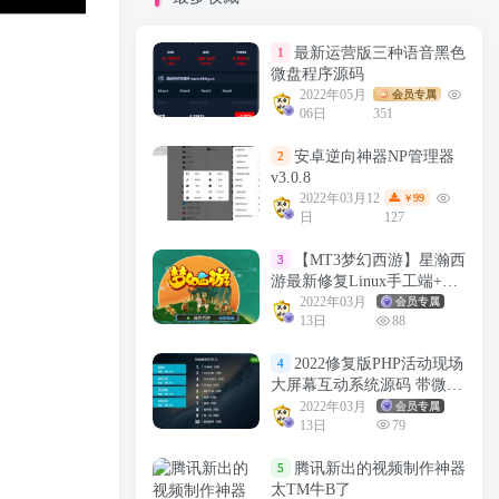
最新运营版三种语音黑色
1
微盘程序源码
2022年05月
会员专属
06日
351
安卓逆向神器NP管理器
2
v3.0.8
2022年03月12
99
￥
日
127
【MT3梦幻西游】星瀚西
3
游最新修复Linux手工端+视
频教程+安卓苹果双端+GM
2022年03月
会员专属
13日
88
后台+源码
2022修复版PHP活动现场
4
大屏幕互动系统源码 带微信
上墙+3D签到投票抽奖+互动
2022年03月
会员专属
13日
79
游戏+红包等功能
腾讯新出的视频制作神器
5
太TM牛B了