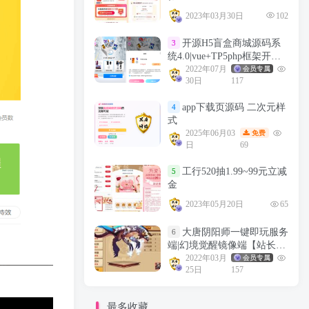
2023年03月30日
102
开源H5盲盒商城源码系
3
统4.0|vue+TP5php框架开发
开源网站+安装教程
2022年07月
会员专属
30日
117
app下载页源码 二次元样
4
式
2025年06月03
免费
日
69
工行520抽1.99~99元立减
5
金
2023年05月20日
65
大唐阴阳师一键即玩服务
6
端|幻境觉醒镜像端【站长亲
测】
2022年03月
会员专属
25日
157
最多收藏