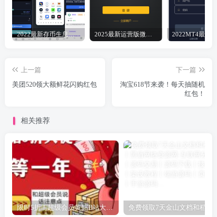
2022最新存币生息盗U 模板精美 12国语言 支持BSC ERC TRC三条链（可以付费拓展其他链）带好友邀请机制 系统一手开发 无任何后门 绝对的安全 带提币系统没有手续费
2025最新运营版微盘微交易点位盘源码6月完美修复K+去后门+文件搭建教程
上一篇
下一篇
美团520领大额鲜花闪购红包
淘宝618节来袭！每天抽随机
红包！
相关推荐
限时5折！超级会员黄钻B站大会员
免费领取7天金山