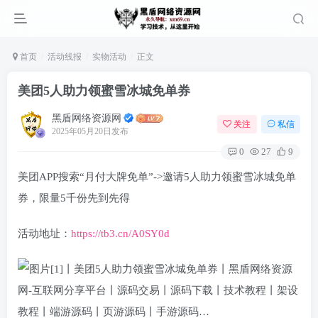
首页
活动线报
实物活动
正文
美团5人助力领蜜雪冰城免单券
黑盾网络资源网
关注
私信
2025年05月20日发布
0
27
9
美团APP搜索“月付大牌免单”->邀请5人助力领蜜雪冰城免单
券，限量5千份先到先得
活动地址：
https://tb3.cn/A0SY0d