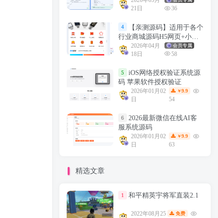
2026年05月
21日
36
【亲测源码】适用于各个
4
行业商城源码H5网页+小程
序源码+详细教程
2026年04月
会员专属
18日
58
iOS网络授权验证系统源
5
码 苹果软件授权验证
2026年01月02
9.9
￥
日
54
2026最新微信在线AI客
6
服系统源码
2026年01月02
9.9
￥
日
63
精选文章
和平精英宇将军直装2.1
1
2022年08月25
免费