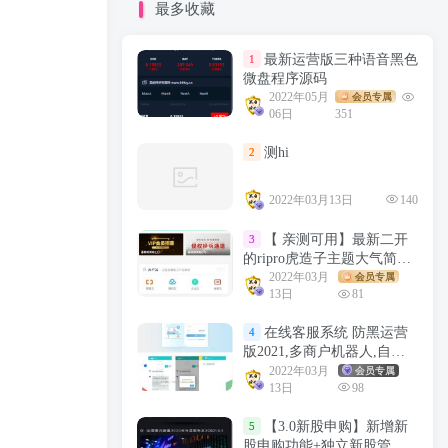
最多收藏
最新运营版三种语音黑色
1
微盘程序源码
2022年05月
会员专属
06日
351
测hi
2
2022年03月13日
140
【 亲测可用】最新二开
3
的ripro虎造子主题大气简洁
集成后台美化包v1.9
2022年03月
会员专属
13日
81
在线客服系统 防黑运营
4
版2021,多商户机器人,自助
注册客服系统源码,im即时通
2022年03月
会员专属
13日
98
讯聊天
【3.0新股申购】新增新
5
股申购功能+独立新股管理