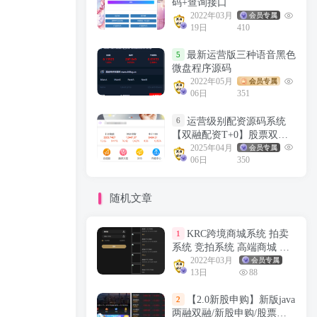
码+查询接口
2022年03月
会员专属
19日
410
最新运营版三种语音黑色
5
微盘程序源码
2022年05月
会员专属
06日
351
运营级别配资源码系统
6
【双融配资T+0】股票双融/
股票交易/配资系统/T+0交易
2025年04月
会员专属
06日
350
随机文章
KRC跨境商城系统 拍卖
1
系统 竞拍系统 高端商城 虚
拟币支付源码
2022年03月
会员专属
13日
88
【2.0新股申购】新版java
2
两融双融/新股申购/股票交