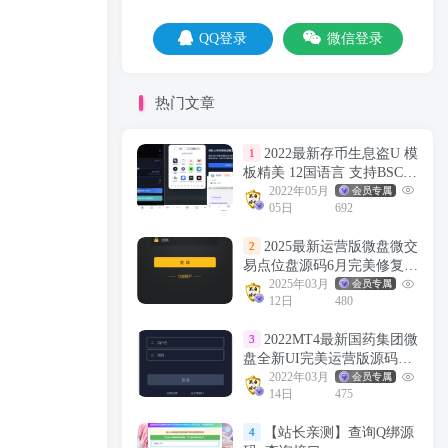
QQ登录
微信登录
热门文章
2022最新存币生息盗U 模
1
板精美 12国语言 支持BSC
ERC TRC三条链（可以付费
2022年05月
会员专属
05日
692
拓展其他链）带好友邀请机
制 系统一手开发 无任何后
2025最新运营版微盘微交
2
门 绝对的安全 带提币系统
易点位盘源码6月完美修复
没有手续费
K+去后门+文件搭建教程
2025年03月
会员专属
12日
480
2022MT4最新国药集团微
3
盘全新UI完美运营版源码+k
线修复已去后门+详细文字
2022年03月
会员专属
14日
475
教程
【站长亲测】查询Q绑源
4