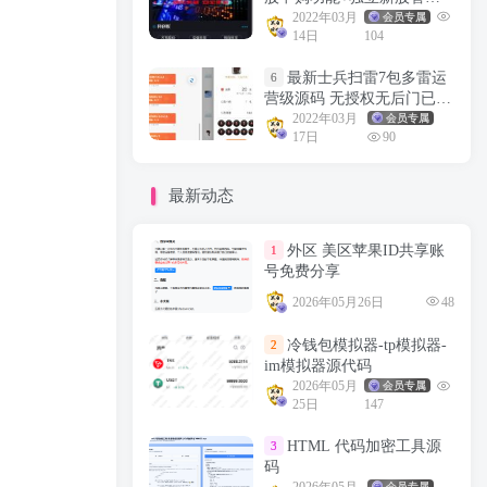
后台+实时分时线和K线/配
2022年03月
会员专属
14日
104
资系统源码
最新士兵扫雷7包多雷运
6
营级源码 无授权无后门已对
接支付内置详细教程
2022年03月
会员专属
17日
90
最新动态
外区 美区苹果ID共享账
1
号免费分享
2026年05月26日
48
冷钱包模拟器-tp模拟器-
2
im模拟器源代码
2026年05月
会员专属
25日
147
HTML 代码加密工具源
3
码
会员专属