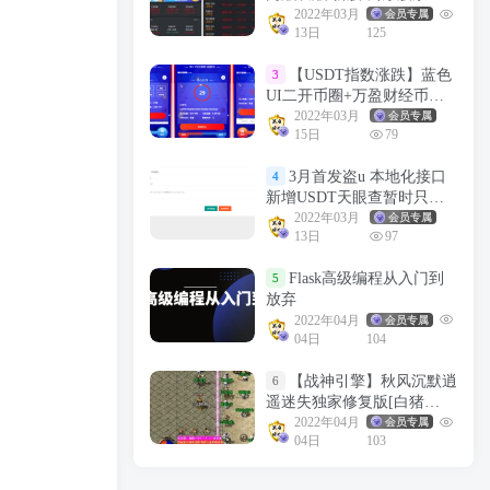
易/股票配资/融资融券/打新
2022年03月
会员专属
13日
125
股/配资系统
【USDT指数涨跌】蓝色
3
UI二开币圈+万盈财经币圈
+充值提现+K线正常+大盘涨
2022年03月
会员专属
15日
79
跌竞猜
3月首发盗u 本地化接口
4
新增USDT天眼查暂时只做
TRC
2022年03月
会员专属
13日
97
Flask高级编程从入门到
5
放弃
2022年04月
会员专属
04日
104
【战神引擎】秋风沉默逍
6
遥迷失独家修复版[白猪
2.0]+视频教程+GM物品充值
2022年04月
会员专属
04日
103
后台