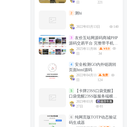
日
221
测hi
2
2022年03月13日
140
友价互站网源码商城PHP
3
源码交易平台 完整带手机版
源码网系统源码
2025年11月06
9.9
￥
日
34
安全检测GO内外链跳转
4
页面html源码
2022年04月11
免费
日
124
【卡牌23SS口袋觉醒】
5
口袋觉醒23SS版服务端横版
卡牌手游+VM一键端+Linux
2023年03月
会员专属
27日
81
手工服务端+GM授权后台
纯网页版TOTP动态验证
6
码生成器