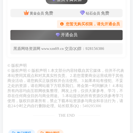
免费
免费
黄金会员
钻石会员
您暂无购买权限，请先开通会员
开通会员
黑盾网络资源网 www.xm69.cn 交流QQ群：928156386
©
版权声明
© 版权声明 © 版权声明 1.本文部分内容转载自其它媒体，但并不代表
本站赞同其观点和对其真实性负责。 2.若您需要商业运营或用于其他
商业活动，请您购买正版授权并合法使用。 3.如果本站有侵犯、不妥
之处的资源，请在网站最下方联系我们。将会第一时间解决！ 4.本站
所有内容均由互联网收集整理、网友上传，仅供大家参考、学习，不
存在任何商业目的与商业用途。 5.本站提供的所有资源仅供参考学习
使用，版权归原著所有，禁止下载本站资源参与商业和非法行为，请
在24小时之内自行删除处理。站长联系QQ：549295306
THE END