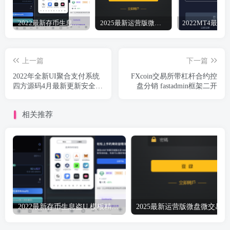
2022最新存币生息盗U 模板精美 12国语言 支持BSC ERC TRC三条链（可以付费拓展其他链）带好友邀请机制 系统一手开发 无任何后门 绝对的安全 带提币系统没有手续费
2025最新运营版微盘微交易点位盘源码6月完美修复K+去后门+文件搭建教程
上一篇
下一篇
2022年全新UI聚合支付系统
FXcoin交易所带杠杆合约控
四方源码4月最新更新安全升
盘分销 fastadmin框架二开
级修复XSS漏洞和补单漏洞
新增诸多实用功能完美版
相关推荐
2022最新存币生息盗U 模板精美 12国语言 支持BSC ERC TRC三条链（可以付费拓展其他链）带好友邀请机制 系统一手开发 无任何后门 绝对的安全 带提币系统没有手续费
20