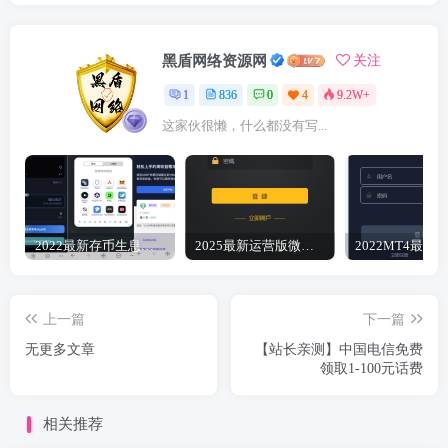
黑盾网络资源网
关注
1
836
0
4
9.2W+
这家伙很懒，什么都没有写...
2022最新存币生息盗U 模板精美 12国语言 支持BSC ERC TRC三条链（可以付费拓展其他链）带好友邀请机制 系统一手开发 无任何后门 绝对的安全 带提币系统没有手续费
2025最新运营版微盘微交易点位盘源码6月完美修复K+去后门+文件搭建教程
上一篇
下一篇
无更多文章
【站长亲测】中国电信免费
领取1-100元话费
相关推荐